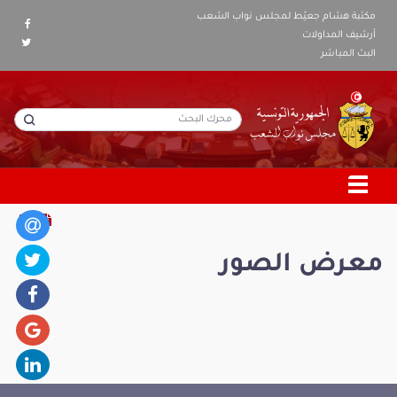
مكتبة هشام جعيّط لمجلس نواب الشعب
أرشيف المداولات
البث المباشر
معرض الصور