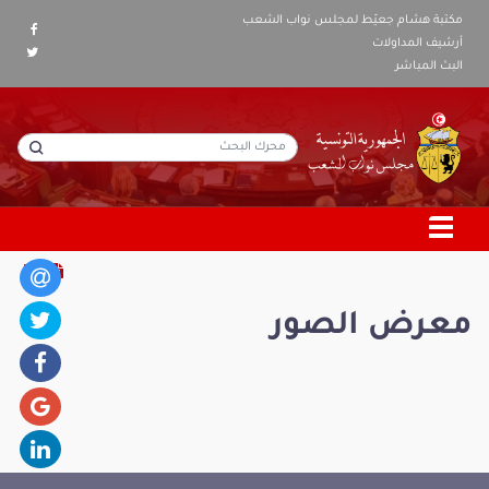
مكتبة هشام جعيّط لمجلس نواب الشعب
أرشيف المداولات
البث المباشر
معرض الصور