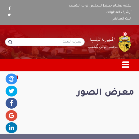
مكتبة هشام جعيّط لمجلس نواب الشعب
أرشيف المداولات
البث المباشر
معرض الصور