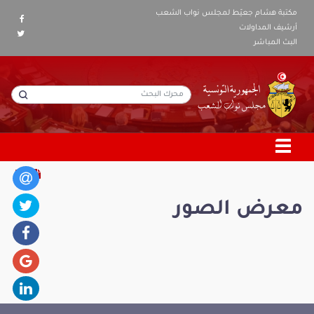
مكتبة هشام جعيّط لمجلس نواب الشعب
أرشيف المداولات
البث المباشر
معرض الصور