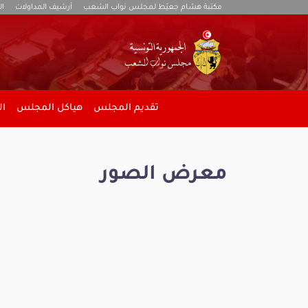
مكتبة هشام جعيّط لمجلس نواب الشعب
أرشيف المداولات
ال
تقديم المجلس
هياكل المجلس
ال
معرض الصور